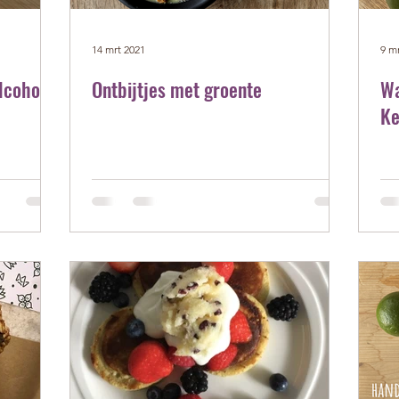
14 mrt 2021
9 m
lcoholic
Ontbijtjes met groente
Wa
Ke