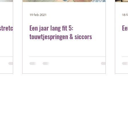
19 feb 2021
18 
stretch,
Een jaar lang fit 5:
Ee
touwtjespringen & siccors