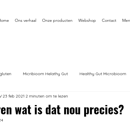
Home
Ons verhaal
Onze producten
Webshop
Contact
Men
gluten
Micribioom Helathy Gut
Healthy Gut Microbioom
V
23 feb 2021
2 minuten om te lezen
en wat is dat nou precies?
24