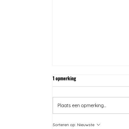
1 opmerking
Plaats een opmerking...
Summer Mocktails , non
Sorteren op:
Nieuwste