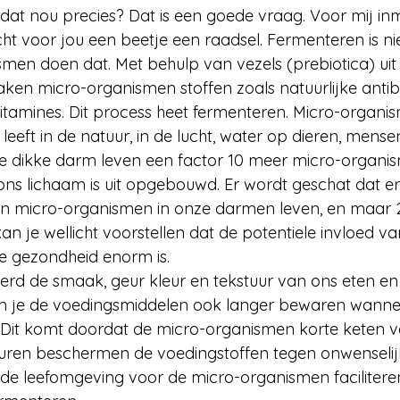
dat nou precies? Dat is een goede vraag. Voor mij inm
t voor jou een beetje een raadsel. Fermenteren is niet
men doen dat. Met behulp van vezels (prebiotica) uit f
ken micro-organismen stoffen zoals natuurlijke antibi
itamines. Dit process heet fermenteren. Micro-organis
 leeft in de natuur, in de lucht, water op dieren, mense
e dikke darm leven een factor 10 meer micro-organi
ons lichaam is uit opgebouwd. Er wordt geschat dat er
ten micro-organismen in onze darmen leven, en maar 2
an je wellicht voorstellen dat de potentiele invloed v
 gezondheid enorm is. 
rd de smaak, geur kleur en tekstuur van ons eten en 
n je de voedingsmiddelen ook langer bewaren wanne
 Dit komt doordat de micro-organismen korte keten v
uren beschermen de voedingstoffen tegen onwenselijk
de leefomgeving voor de micro-organismen facilitere