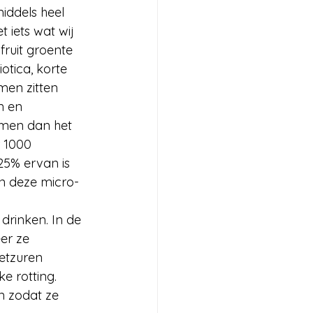
iddels heel 
 iets wat wij 
ruit groente 
otica, korte 
men zitten 
n en 
smen dan het 
 1000 
5% ervan is 
an deze micro-
drinken. In de 
er ze 
etzuren 
e rotting.
n zodat ze 