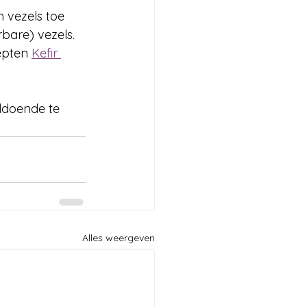
m vezels toe 
bare) vezels. 
epten 
Kefir 
ldoende te 
Alles weergeven