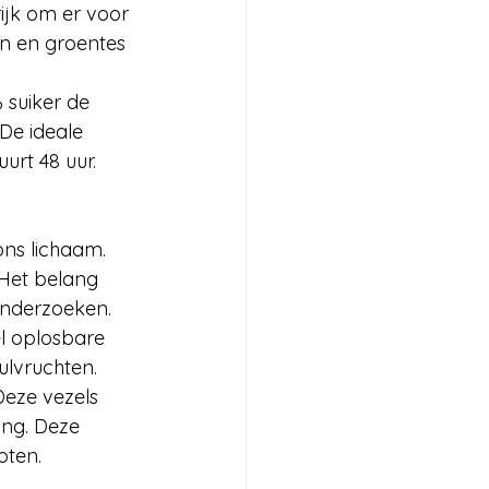
rijk om er voor 
n en groentes 
 suiker de 
De ideale 
urt 48 uur. 
ns lichaam. 
Het belang 
onderzoeken. 
l oplosbare 
ulvruchten. 
eze vezels 
ng. Deze 
oten. 