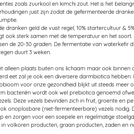
entes zoals zuurkool en kimchi zout. Het is het belang
rhoudingen juist zijn zodat de gefermenteerde dranke
umptie. 
 dranken geld de vuist regel; 10% startercultuur & 5%
ngt ook sterk samen met de temperatuur en het soort. 
ssen de 20-30 graden. De fermentatie van waterkefir du
egen duurt 3 weken. 
et alleen plaats buiten ons lichaam maar ook binnen o
rd eet zal je ook een diversere darmbiotica hebben. 
obioom voor onze gezondheid blijkt uit steeds meer 
rm bacteriën wordt ook wel prebiotica genoemd ofwe
els. Deze vezels bevinden zich in fruit, groente en pe
ok onoplosbare (niet-fermenteerbare) vezels nodig. D
p en zorgen voor een soepele en regelmatige stoelga
en in volkoren producten, graan producten, zaden en n