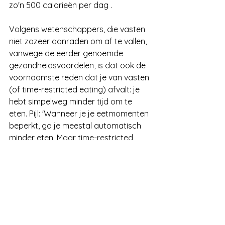
zo'n 500 calorieën per dag .
Volgens wetenschappers, die vasten 
niet zozeer aanraden om af te vallen, 
vanwege de eerder genoemde 
gezondheidsvoordelen, is dat ook de 
voornaamste reden dat je van vasten 
(of time-restricted eating) afvalt: je 
hebt simpelweg minder tijd om te 
eten. Pijl: 'Wanneer je je eetmomenten 
beperkt, ga je meestal automatisch 
minder eten. Maar time-restricted 
eating heeft doorgaans matig effect 
op het gewicht van mensen met een 
vrijwel normaal gewicht. Mensen met 
overgewicht hebben wel de neiging 
gewicht te verliezen.'
Als je het ontbijt makkelijk kunt 
missen, is time-restricted eating een 