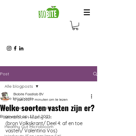
Post
Alle blogposts
Biobite Foodlab BV
Alle blogposts
17 jan 2021
7 minuten om te lezen
Welke soorten vasten zijn er?
Recepten Vegan, 0 gluten
Bijgewerkt op:
17 jul 2021
Micribioom Helathy Gut
(bron Volkskrant/ Deel 4: af en toe 
Healthy Gut Microbioom
vasten/ Valentina Vos)