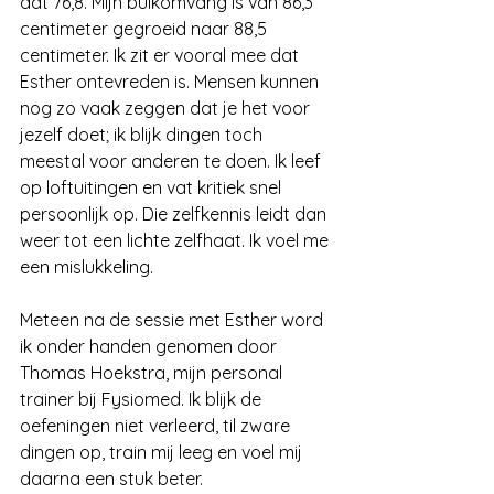
dat 76,8. Mijn buikomvang is van 86,3 
centimeter gegroeid naar 88,5 
centimeter. Ik zit er vooral mee dat 
Esther ontevreden is. Mensen kunnen 
nog zo vaak zeggen dat je het voor 
jezelf doet; ik blijk dingen toch 
meestal voor anderen te doen. Ik leef 
op loftuitingen en vat kritiek snel 
persoonlijk op. Die zelfkennis leidt dan 
weer tot een lichte zelfhaat. Ik voel me 
een mislukkeling.
Meteen na de sessie met Esther word 
ik onder handen genomen door 
Thomas Hoekstra, mijn personal 
trainer bij Fysiomed. Ik blijk de 
oefeningen niet verleerd, til zware 
dingen op, train mij leeg en voel mij 
daarna een stuk beter.